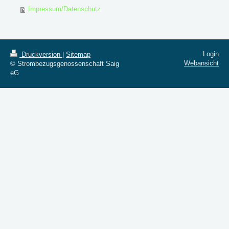
Impressum/Datenschutz
Login
Druckversion
|
Sitemap
Webansicht
© Strombezugsgenossenschaft Saig
eG