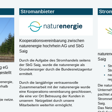
Stromanbieter
Stro
Kooperationsvereinbarung zwischen
naturenergie hochrhein AG und SbG
Saig
naturen
Saig
Durch die Aufgabe des Stromhandels seitens
der SbG Saig, wurde die naturenergie als
St
g eG
Grundversorger durch die Bundesnetzagentur
St
estellt
ermittelt.
na
re
renergie,
Durch die langjährige vertrauensvolle
Die natu
rhalb
Zusammenarbeit mit der naturenergie
wurde
Unterneh
eine
Kooperations-vereinbarung geschlossen,
pachtet 
die eine vor Ort Betreuung der Kunden in
Stromnet
ie netze.
unserem Netzgebiet durch unsere
Saig.
Mitarbeiterin weiterhin
ermöglicht.
Das Netz